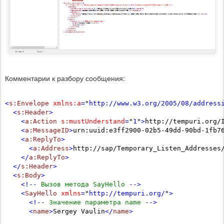
Комментарии к разбору сообщения:
<
s:Envelope
xmlns:a
=
"
http://www.w3.org/2005/08/address
  <
s:Header
>
    <
a:Action
s:mustUnderstand
=
"
1
"
>
http://tempuri.org/
    <
a:MessageID
>
urn:uuid:e3ff2900-02b5-49dd-90bd-1fb7
    <
a:ReplyTo
>
      <
a:Address
>
http://sap/Temporary_Listen_Addresses
    </
a:ReplyTo
>
  </
s:Header
>
  <
s:Body
>
    <!--
 Вызов метода SayHello 
-->
    <
SayHello
xmlns
=
"
http://tempuri.org/
"
>
      <!--
 Значение параметра name 
-->
      <
name
>
Sergey Vaulin
</
name
>