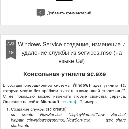
0
Добавить комментарий
Windows Service создание, изменение и
AUG
удаление службы из services.msc (на
19
языке C#)
Консольная утилита sc.exe
В составе операционной системы
Windows
идёт утилита
sc
,
которую можно без проблем вызвать в командной строке
sc
/?.
С её помощью можно изменить любые свойства сервиса.
Описание на сайте
Microsoft
[ссылка]
. Примеры:
Создание службы (
sc create
):
sc create NewService DisplayName="New Service"
binpath=c:\windows\system32\NewServ.exe type=share
start=auto