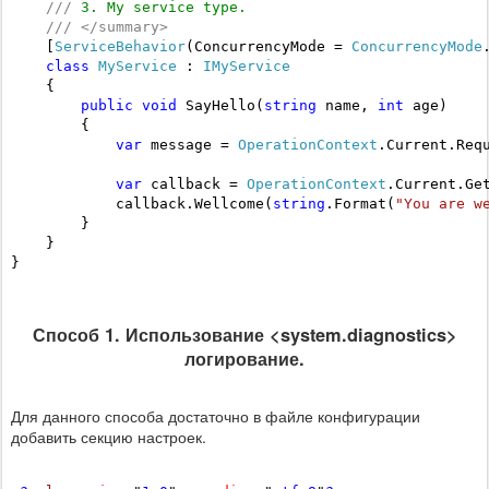
///
 3. My service type.
///
</
summary
>
    [
ServiceBehavior
(ConcurrencyMode = 
ConcurrencyMode
class
MyService
 : 
IMyService
    {

public
void
 SayHello(
string
 name, 
int
 age)

        {

var
 message = 
OperationContext
.Current.Requ
var
 callback = 
OperationContext
.Current.Ge
            callback.Wellcome(
string
.Format(
"You are w
        }

    }

}
Способ 1. Использование <system.diagnostics>
логирование.
Для данного способа достаточно в файле конфигурации
добавить секцию настроек.