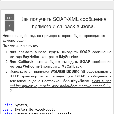
Как получить SOAP-XML сообщения
SEP
7
прямого и callback вызова.
Ниже приведён код, на примере которого будет проводиться
демонстрация.
Примечания к коду:
Для прямого вызова будем выводить
SOAP
сообщение
метода
SayHello
() контракта
IMyService
.
Для
Callback
вызова будем выводить
SOAP
сообщение
метода
Wellcome
() контракта
IMyCallback
.
Используется привязка
WSDualHttpBinding
работающая с
HTTP
транспортом и передающая
SOAP
сообщения в
текстовом виде с настройкой
Security=None
.
Если у вас
net.tcp привязка, тогда вам подойдёт только способ 1 и
2
.
using
using