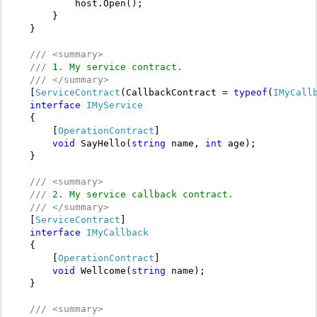
            host.Open();

        }

    }

///
<
summary
>
///
 1. My service contract.
///
</
summary
>
    [
ServiceContract
(CallbackContract = 
typeof
(
IMyCall
interface
IMyService
    {

        [
OperationContract
]

void
 SayHello(
string
 name, 
int
 age);

    }

///
<
summary
>
///
 2. My service callback contract.
///
</
summary
>
    [
ServiceContract
]

interface
IMyCallback
    {

        [
OperationContract
]

void
 Wellcome(
string
 name);

    }

///
<
summary
>