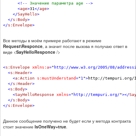
      <!--
 Значение параметра age 
-->
      <
age
>
31
</
age
>
    </
SayHello
>
  </
s:Body
>
</
s:Envelope
>
Все методы в моём примере работают в режиме
Request\Responce
, а значит после вызова я получаю ответ в
виде <
SayHelloResponce
/>
<
s:Envelope
xmlns:a
=
"
http://www.w3.org/2005/08/address
  <
s:Header
>
    <
a:Action
s:mustUnderstand
=
"
1
"
>
http://tempuri.org/
  </
s:Header
>
  <
s:Body
>
    <
SayHelloResponse
xmlns
=
"
http://tempuri.org/
"
></
Sa
  </
s:Body
>
</
s:Envelope
>
Данное сообщение получено не будет если у метода контракта
стоит значение
IsOneWay=true
.