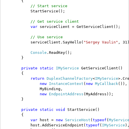
        {

// Start service
            StartService();

// Get service client
var
 serviceClient = GetServiceClient();

// Use service
            serviceClient.SayHello(
"Sergey Vaulin"
, 31)
Console
.ReadKey();

        }

private
static
IMyService
 GetServiceClient()

        {

return
DuplexChannelFactory
<
IMyService
>.Cre
new
InstanceContext
(
new
MyCallback
()),

                MyBinding, 

new
EndpointAddress
(MyAddress));

        }

private
static
void
 StartService()

        {

var
 host = 
new
ServiceHost
(
typeof
(
MyServic
            host.AddServiceEndpoint(
typeof
(
IMyService
)