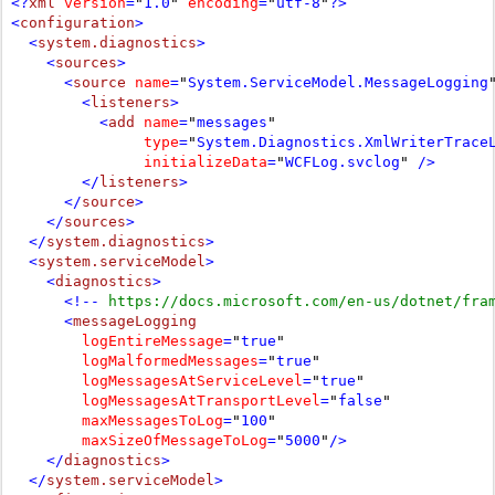
<?
xml
version
=
"
1.0
"
encoding
=
"
utf-8
"
?>
<
configuration
>
  <
system.diagnostics
>
    <
sources
>
      <
source
name
=
"
System.ServiceModel.MessageLogging
        <
listeners
>
          <
add
name
=
"
messages
type
=
"
System.Diagnostics.XmlWriterTrace
initializeData
=
"
WCFLog.svclog
"
 />
        </
listeners
>
      </
source
>
    </
sources
>
  </
system.diagnostics
>
  <
system.serviceModel
>
    <
diagnostics
>
      <!--
 https://docs.microsoft.com/en-us/dotnet/fra
      <
messageLogging
logEntireMessage
=
"
true
logMalformedMessages
=
"
true
logMessagesAtServiceLevel
=
"
true
logMessagesAtTransportLevel
=
"
false
maxMessagesToLog
=
"
100
maxSizeOfMessageToLog
=
"
5000
"
/>
    </
diagnostics
>
  </
system.serviceModel
>