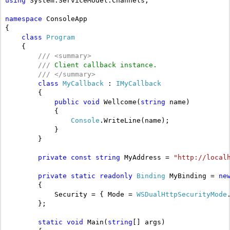
using
 System.ServiceModel.Channels;

namespace
 ConsoleApp 

{

class
Program
    {

///
<
summary
>
///
 Client callback instance.
///
</
summary
>
class
MyCallback
 : 
IMyCallback
        {

public
void
 Wellcome(
string
 name)

            {

Console
.WriteLine(name);

            }

        }

private
const
string
 MyAddress = 
"http://local
private
static
readonly
Binding
 MyBinding = 
ne
        {

            Security = { Mode = 
WSDualHttpSecurityMode
        };

static
void
 Main(
string
[] args)
