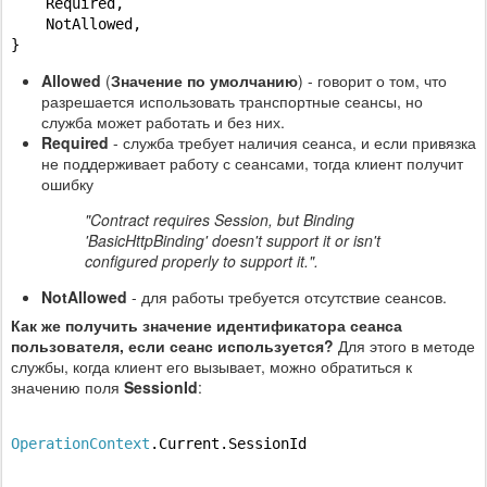
    Required,

    NotAllowed,

}
Allowed
(
Значение по умолчанию
) - говорит о том, что
разрешается использовать транспортные сеансы, но
служба может работать и без них.
Required
- служба требует наличия сеанса, и если привязка
не поддерживает работу с сеансами, тогда клиент получит
ошибку
"Contract requires Session, but Binding
'BasicHttpBinding' doesn't support it or isn't
configured properly to support it.".
NotAllowed
- для работы требуется отсутствие сеансов.
Как же получить значение идентификатора сеанса
пользователя, если сеанс используется?
Для этого в методе
службы, когда клиент его вызывает, можно обратиться к
значению поля
SessionId
:
OperationContext
.Current.SessionId
