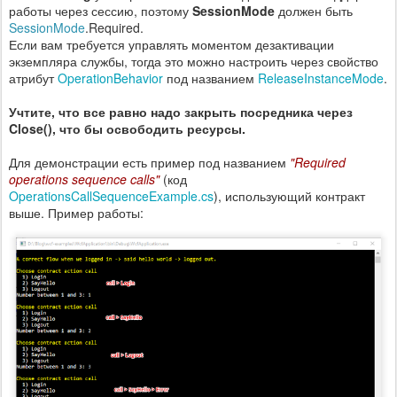
работы через сессию, поэтому
SessionMode
должен быть
SessionMode
.Required.
Если вам требуется управлять моментом дезактивации
экземпляра службы, тогда это можно настроить через свойство
атрибут
OperationBehavior
под названием
ReleaseInstanceMode
.
Учтите, что все равно надо закрыть посредника через
Close(), что бы освободить ресурсы.
Для демонстрации есть пример под названием
"Required
operations sequence calls"
(код
OperationsCallSequenceExample.cs
), использующий контракт
выше. Пример работы: