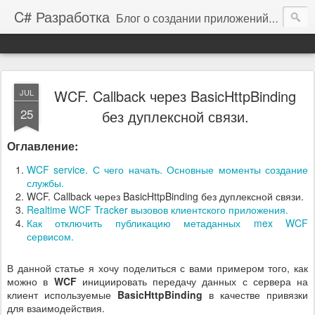
C# Разработка
Блог о создании приложений на платформе .NET Framework
WCF. Callback через BasicHttpBinding
JUL
25
без дуплексной связи.
Оглавление:
WCF service. С чего начать. Основные моменты создание
службы.
WCF. Callback через BasicHttpBinding без дуплексной связи.
Realtime WCF Tracker вызовов клиентского приложения.
Как отключить публикацию метаданных mex WCF
сервисом.
В данной статье я хочу поделиться с вами примером того, как
можно в
WCF
инициировать передачу данных с сервера на
клиент используемые
BasicHttpBinding
в качестве привязки
для взаимодействия.