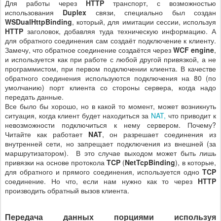
Для работы через
HTTP
транспорт, с возможностью
использования
Duplex
связи, специально был создан
WSDualHttpBinding
, который, для имитации сессии, используя
HTTP
заголовок, добавляя туда техническую информацию. А
для обратного соединения сам создаёт подключение к клиенту.
Замечу, что обратное соединение создаётся через
WCF engine
,
и используется как при работе с любой другой привязкой, а не
программистом, при первом подключении клиента. В качестве
обратного соединения используются подключения на 80 (по
умолчанию) порт клиента со стороны сервера, когда надо
передать данные.
Все было бы хорошо, но в какой то момент, может возникнуть
ситуация, когда клиент будет находиться за
NAT,
что приводит к
невозможности подключиться к нему сервером. Почему?
Читайте как работает
NAT
, он разрешает соединения из
внутренней сети, но запрещает подключения из внешней (за
маршрутизатором). В это случае выходом может быть лишь
привязки на основе протокола
TCP
(
NetTcpBinding
), в которые,
для обратного и прямого соединения, используется одно
TCP
соединение. Но что, если нам нужно как то через
HTTP
производить обратный вызов клиента.
Передача данных порциями используя