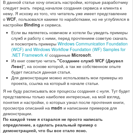
В данной статье хочу описать настройки, которые разработчику
следует знать перед началом создания сервиса и клиента к
нему. Я исхожу из того, что читатель уже имеет представление
о
WCF
, пользовался какими то наработками, но не углублялся в
настройки
Binding
и сервиса.
Если вы являетесь новичком и хотели бы увидеть примеры
служб и работу с ними, перед прочтением советую скачать
и посмотреть примеры
Windows Communication Foundation
(WCF) and Windows Workflow Foundation (WF) Samples for
.NET Framework 4
/ созданные
Microsoft
.
Из книг советую читать
"Создание служб WCF (Джувел
Леве)
", на основе которой, а так же собственном опыте
будет писаться данная статья.
Для демонстрации можно использовать мои примеры из
проекта, ссылка на который в начале статьи.
Я не буду расписывать все процессы создания с нуля. Тут будет
представлены только наиболее интересные, на мой взгляд,
понятия и настройки, о которых узнал после прочтения книги,
просмотра описаний на
msdn
и написании примеров для
демонстрации.
По каждой теме я старался не просто написать
определение, а сделать реальный пример с
демонстрацией, что бы все стало ясно.