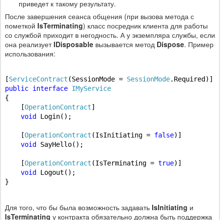
приведет к такому результату.
После завершения сеанса общения (при вызова метода с
пометкой
IsTerminating
) класс посредник клиента для работы
со службой приходит в негодность. А у экземпляра службы, если
она реализует
IDisposable
вызывается метод
Dispose
. Пример
использования:
[
ServiceContract
(SessionMode = 
SessionMode
public
interface
IMyService
{

    [
OperationContract
]

void
 Login();

    [
OperationContract
(IsInitiating = 
false
)]

void
 SayHello();

    [
OperationContract
(IsTerminating = 
true
)]

void
 Logout();

}
Для того, что бы была возможность задавать
IsInitiating
и
IsTerminating
у контракта обязательно должна быть поддержка