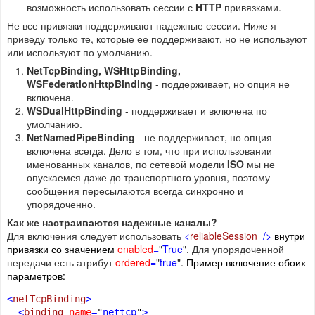
возможность использовать сессии с
HTTP
привязками.
Не все привязки поддерживают надежные сессии. Ниже я
приведу только те, которые ее поддерживают, но не используют
или используют по умолчанию.
NetTcpBinding,
WSHttpBinding,
WSFederationHttpBinding
- поддерживает, но опция не
включена.
WSDualHttpBinding
- поддерживает и включена по
умолчанию.
NetNamedPipeBinding
- не поддерживает, но опция
включена всегда. Дело в том, что при использовании
именованных каналов, по сетевой модели
ISO
мы не
опускаемся даже до транспортного уровня, поэтому
сообщения пересылаются всегда синхронно и
упорядоченно.
Как же настраиваются надежные каналы?
Для включения следует использовать
<
reliableSession
/>
внутри
привязки со значением
enabled
=
"
True
". Для упорядоченной
передачи есть атрибут
ordered
=
"
true
"
.
Пример включение обоих
параметров:
<
netTcpBinding
>
  <
binding
name
=
"
nettcp
"
> 