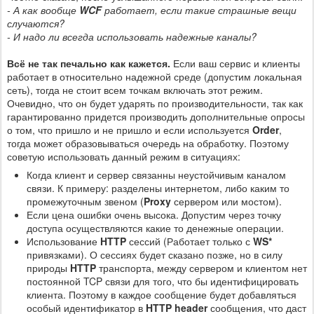
- А как вообще
WCF
работает, если такие страшные вещи
случаются?
- И надо ли всегда использовать надежные каналы?
Всё не так печально как кажется.
Если ваш сервис и клиенты
работает в относительно надежной среде (допустим локальная
сеть), тогда не стоит всем точкам включать этот режим.
Очевидно, что он будет ударять по производительности, так как
гарантированно придется производить дополнительные опросы
о том, что пришло и не пришло и если используется
Order
,
тогда может образовываться очередь на обработку. Поэтому
советую использовать данный режим в ситуациях:
Когда клиент и сервер связанны неустойчивым каналом
связи. К примеру: разделены интернетом, либо каким то
промежуточным звеном (
Proxy
сервером или мостом).
Если цена ошибки очень высока. Допустим через точку
доступа осуществляются какие то денежные операции.
Использование
HTTP
сессий (Работает только с
WS*
привязками). О сессиях будет сказано позже, но в силу
природы
HTTP
транспорта, между сервером и клиентом нет
постоянной TCP связи для того, что бы идентифицировать
клиента. Поэтому в каждое сообщение будет добавляться
особый идентификатор в
HTTP header
сообщения, что даст