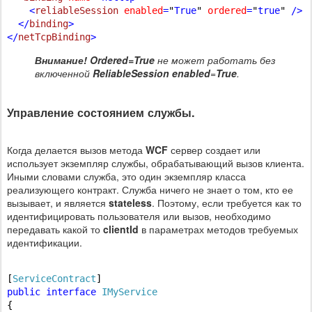
    <
reliableSession
enabled
=
"
True
"
ordered
=
"
true
"
 /> 
  </
binding
>
</
netTcpBinding
>
Внимание!
Ordered=True
не может работать без
включенной
ReliableSession
enabled
=
True
.
Управление состоянием службы.
Когда делается вызов метода
WCF
сервер создает или
использует экземпляр службы, обрабатывающий вызов клиента.
Иными словами служба, это один экземпляр класса
реализующего контракт. Служба ничего не знает о том, кто ее
вызывает, и является
stateless
. Поэтому, если требуется как то
идентифицировать пользователя или вызов, необходимо
передавать какой то
clientId
в параметрах методов требуемых
идентификации.
[
ServiceContract
public
interface
IMyService
{
