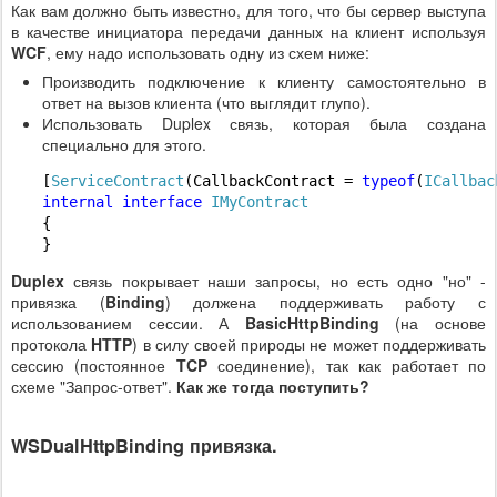
Как вам должно быть известно, для того, что бы сервер выступа
в качестве инициатора передачи данных на клиент используя
WCF
, ему надо использовать одну из схем ниже:
Производить подключение к клиенту самостоятельно в
ответ на вызов клиента (что выглядит глупо).
Использовать Duplex связь, которая была создана
специально для этого.
[
ServiceContract
(CallbackContract = 
typeof
(
ICallbac
internal
interface
IMyContract
{

}
Duplex
связь покрывает наши запросы, но есть одно "но" -
привязка (
Binding
) должена поддерживать работу с
использованием сессии. А
BasicHttpBinding
(на основе
протокола
HTTP
) в силу своей природы не может поддерживать
сессию (постоянное
TCP
соединение), так как работает по
схеме "Запрос-ответ".
Как же тогда поступить?
WSDualHttpBinding привязка.