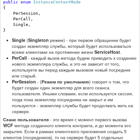
public
enum
InstanceContextMode
{

    PerSession,

    PerCall,

    Single,

}
Single
(
Singleton
режим) - при первом обращении будет
создан экземпляр службы, который будет использоваться
всеми клиентами на протяжении жизни
ServiceHost
.
PerCall
- каждый вызов метода будем приводить к созданию
нового экземпляра службы, и это не зависит от того,
используете вы перед каждым вызовом новый посредник
или старый.
PerSession
- (
Режим по умолчанию
) говорит о том, что
будет создан один экземпляр для всего сеанса
пользователя. Иными словами, если используется сессия,
тогда пока экземпляр посредника не закрыт и им
пользуются - экземпляр службы будет продолжать жить на
сервере.
Сеанс пользователя
- это время с момент первого вызова
WCF
метода созданного клиента контракта, и до момента его
закрытия. Если в рамках клиентского приложения создать 5
клиентов (посредников), то на сервере будет 5 отдельных