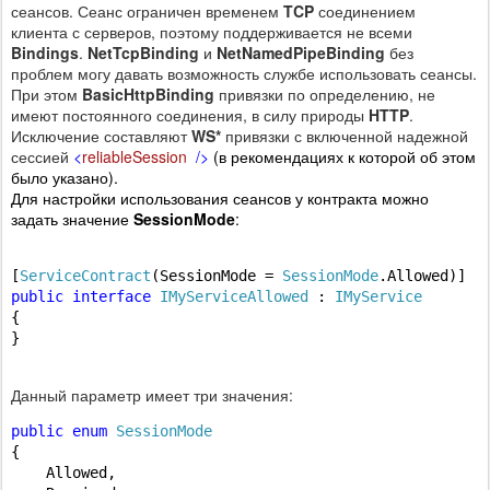
сеансов. Сеанс ограничен временем
TCP
соединением
клиента с серверов, поэтому поддерживается не всеми
Bindings
.
NetTcpBinding
и
NetNamedPipeBinding
без
проблем могу давать возможность службе использовать сеансы.
При этом
BasicHttpBinding
привязки по определению, не
имеют постоянного соединения, в силу природы
HTTP
.
Исключение составляют
WS*
привязки с включенной надежной
сессией
<
reliableSession
/>
(в рекомендациях к которой об этом
было
указано).
Для настройки использования сеансов у контракта можно
задать значение
SessionMode
:
[
ServiceContract
(SessionMode = 
SessionMode
public
interface
IMyServiceAllowed
 : 
IMyService
{

}

Данный параметр имеет три значения:
public
enum
SessionMode
{

    Allowed,
