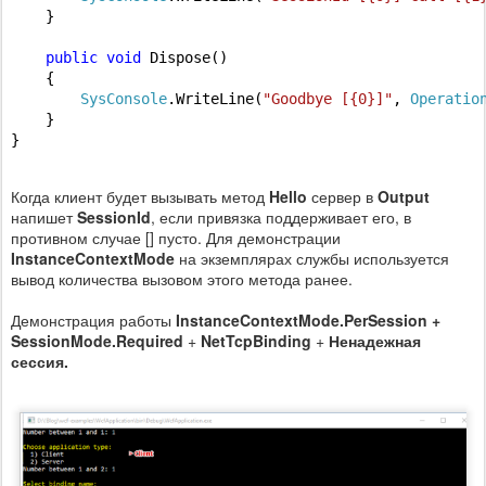
    }

public
void
 Dispose()

    {

SysConsole
.WriteLine(
"Goodbye [{0}]"
, 
Operatio
    }

}
Когда клиент будет вызывать метод
Hello
сервер в
Output
напишет
SessionId
, если привязка поддерживает его, в
противном случае [] пусто. Для демонстрации
InstanceContextMode
на экземплярах службы используется
вывод количества вызовом этого метода ранее.
Демонстрация работы
InstanceContextMode.PerSession +
SessionMode.Required
+
NetTcpBinding
+
Ненадежная
сессия.