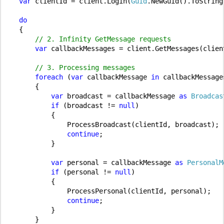
var
 clientId = client.Login(
Guid
.NewGuid().ToString
do
{

// 2. Infinity GetMessage requests
var
 callbackMessages = client.GetMessages(clien
// 3. Processing messages
foreach
 (
var
 callbackMessage 
in
 callbackMessages
    {

var
 broadcast = callbackMessage 
as
Broadcas
if
 (broadcast != 
null
)

        {

            ProcessBroadcast(clientId, broadcast);

continue
;

        }

var
 personal = callbackMessage 
as
PersonalM
if
 (personal != 
null
)

        {

            ProcessPersonal(clientId, personal);

continue
;

        }

    }
