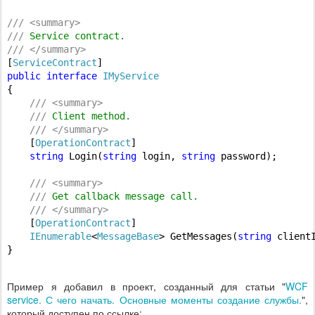
///
<
summary
>
///
 Service contract.
///
</
summary
>
[
ServiceContract
public
interface
IMyService
{

///
<
summary
>
///
 Client method.
///
</
summary
>
    [
OperationContract
]

string
 Login(
string
 login, 
string
 password);

///
<
summary
>
///
 Get callback message call.
///
</
summary
>
    [
OperationContract
]

IEnumerable
<
MessageBase
> GetMessages(
string
 client
}
Пример я добавил в проект, созданный для статьи "
WCF
service. С чего начать. Основные моменты создание службы.
",
который доступен по ссылке: