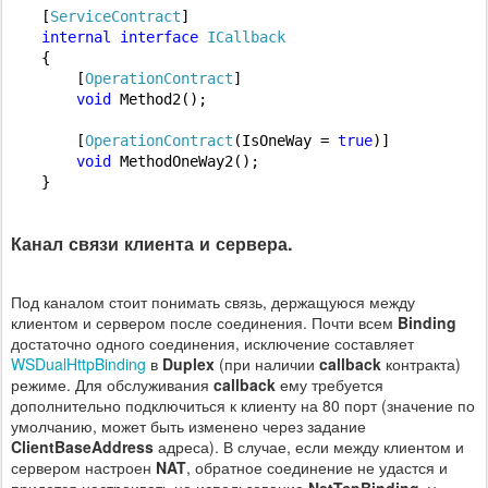
[
ServiceContract
internal
interface
ICallback
{

    [
OperationContract
]

void
 Method2();

    [
OperationContract
(IsOneWay = 
true
)]

void
 MethodOneWay2();

}
Канал связи клиента и сервера.
Под каналом стоит понимать связь, держащуюся между
клиентом и сервером после соединения. Почти всем
Binding
достаточно одного соединения, исключение составляет
WSDualHttpBinding
в
Duplex
(при наличии
callback
контракта)
режиме. Для обслуживания
callback
ему требуется
дополнительно подключиться к клиенту на 80 порт (значение по
умолчанию, может быть изменено через задание
ClientBaseAddress
адреса). В случае, если между клиентом и
сервером настроен
NAT
, обратное соединение не удастся и
придется настраивать на использование
NetTcpBinding
, у