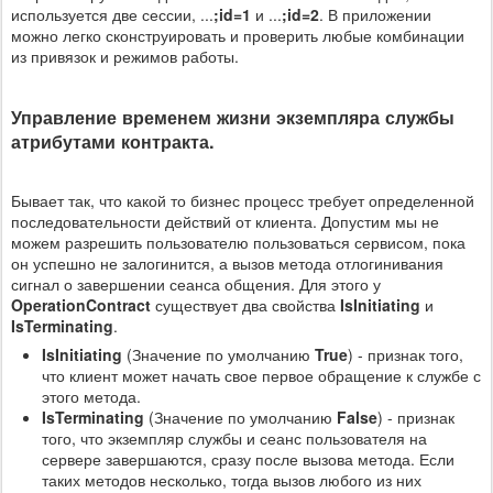
используется две сессии, ...
;id=1
и ...
;id=2
. В приложении
можно легко сконструировать и проверить любые комбинации
из привязок и режимов работы.
Управление временем жизни экземпляра службы
атрибутами контракта.
Бывает так, что какой то бизнес процесс требует определенной
последовательности действий от клиента. Допустим мы не
можем разрешить пользователю пользоваться сервисом, пока
он успешно не залогинится, а вызов метода отлогинивания
сигнал о завершении сеанса общения. Для этого у
OperationContract
существует два свойства
IsInitiating
и
IsTerminating
.
IsInitiating
(Значение по умолчанию
True
) - признак того,
что клиент может начать свое первое обращение к службе с
этого метода.
IsTerminating
(Значение по умолчанию
False
) - признак
того, что экземпляр службы и сеанс пользователя на
сервере завершаются, сразу после вызова метода. Если
таких методов несколько, тогда вызов любого из них