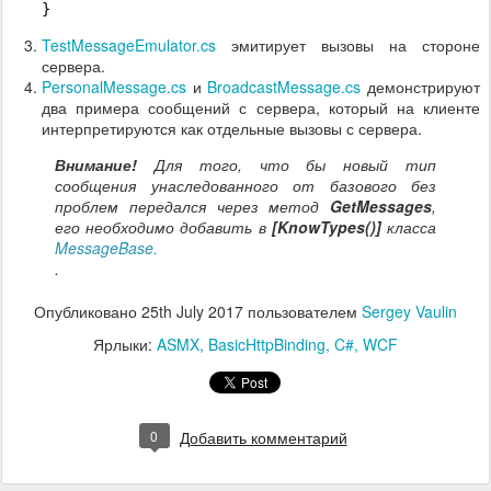
}
TestMessageEmulator.cs
эмитирует вызовы на стороне
сервера.
PersonalMessage.cs
и
BroadcastMessage.cs
демонстрируют
два примера сообщений с сервера, который на клиенте
интерпретируются как отдельные вызовы с сервера.
Внимание!
Для того, что бы новый тип
сообщения унаследованного от базового без
проблем передался через метод
GetMessages
,
его необходимо добавить в
[KnowTypes()]
класса
MessageBase.
.
Опубликовано
25th July 2017
пользователем
Sergey Vaulin
Ярлыки:
ASMX
BasicHttpBinding
C#
WCF
0
Добавить комментарий