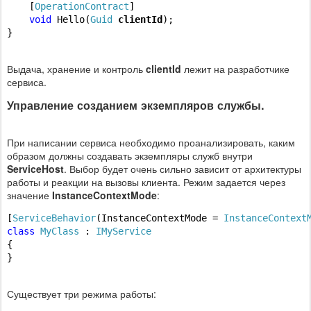
    [
OperationContract
]

void
 Hello(
Guid
clientId
);

}
Выдача, хранение и контроль
clientId
лежит на разработчике
сервиса.
Управление созданием экземпляров службы.
При написании сервиса необходимо проанализировать, каким
образом должны создавать экземпляры служб внутри
ServiceHost
. Выбор будет очень сильно зависит от архитектуры
работы и реакции на вызовы клиента. Режим задается через
значение
InstanceContextMode
:
[
ServiceBehavior
(InstanceContextMode = 
InstanceContext
class
MyClass
 : 
IMyService
{    

}
Существует три режима работы: