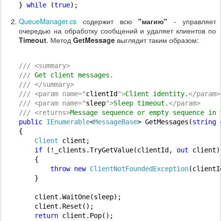
} 
while
 (
true
);
QueueManager.cs
содержит всю
"магию"
- управляет
очередью на обработку сообщений и удаляет клиентов по
Timeout
. Метод
GetMessage
выглядит таким образом:
///
<
summary
>
///
 Get client messages.
///
</
summary
>
///
<
param
 name
=
"
clientId
"
>
Client identity.
</
param
>
///
<
param
 name
=
"
sleep
"
>
Sleep timeout.
</
param
>
///
<
returns
>
Message sequence or empty sequence in 
public
IEnumerable
<
MessageBase
> GetMessages(
string
 
{

Client
 client;

if
 (!_clients.TryGetValue(clientId, 
out
 client))
    {

throw
new
ClientNotFoundedException
(clientId
    }

    client.WaitOne(sleep);

    client.Reset();

return
 client.Pop();
