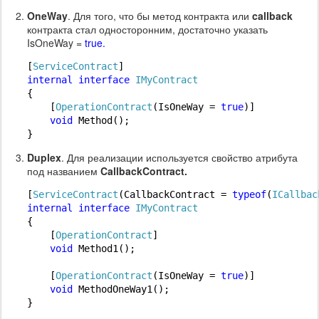
OneWay
. Для того, что бы метод контракта или
callback
контракта стал односторонним, достаточно указать
IsOneWay =
true.
[
ServiceContract
internal
interface
IMyContract
{

    [
OperationContract
(IsOneWay = 
true
)]

void
 Method();

Duplex
. Для реализации используется свойство атрибута
под названием
CallbackContract.
[
ServiceContract
(CallbackContract = 
typeof
(
ICallbac
internal
interface
IMyContract
{

    [
OperationContract
]

void
 Method1();

    [
OperationContract
(IsOneWay = 
true
)]

void
 MethodOneWay1();

}
