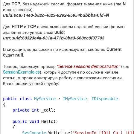
Для
TCP
, без надежной сессии, формат значения ниже (где
N
индекс сессии):
uuid:0ca714e3-b82c-4623-82e2-85954bdbbba4;id=N
Для
HTTP
и
TCP
с использованием надежной сессии формат
значения это уникальный
uuid
:
urn:uuid:60323e4a-631a-471b-8ba3-668cc8f37703
В ситуации, когда сессия не используется, свойство
Current
будет
null
.
Теперь, используя пример
"Service sessions demonstration"
(код
SessionExample.cs
), который доступен по ссылке в начале
статьи, я продемонстрирую работу с клиентскими сессиями.
Класс реализующий службу:
public
class
MyService
 : 
IMyService
, 
IDisposable
{

private
int
 _call;

public
void
 Hello()

    {

SysConsole
.WriteLine(
"SessionId [{0}] Call [{1