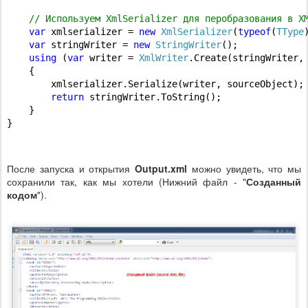
// Используем XmlSerializer для перобразования в X
var
 xmlserializer = 
new
XmlSerializer
(
typeof
(
TType
)
var
 stringWriter = 
new
StringWriter
();

using
 (
var
 writer = 
XmlWriter
.Create(stringWriter,
    {

        xmlserializer.Serialize(writer, sourceObject);

return
 stringWriter.ToString();

    }

}
После запуска и открытия
Output.xml
можно увидеть, что мы
сохранили так, как мы хотели (Нижний файл - "
Созданный
кодом
").