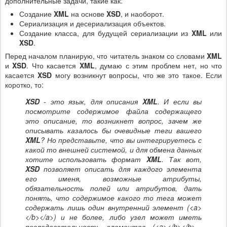
дополнительные задачи, такие как:
Создание
XML
на основе
XSD
, и наоборот.
Сериализация и десериализация объектов.
Создание класса, для будущей сериализации из
XML
или
XSD
.
Перед началом планирую, что читатель знаком со словами
XML
и
XSD
. Что касается
XML
, думаю с этим проблем нет, но что
касается
XSD
могу возникнут вопросы, что же это такое. Если
коротко, то:
XSD
- это язык, для описания
XML
. И если вы
посмотрите содержимое файла содержащего
это описание, то возникнет вопрос, зачем же
описывать казалось бы очевидные теги вашего
XML
? Но представьте, что вы интегрируетесь с
какой то внешней системой, и для обмена данных
хотите использовать формат
XML
. Так вот,
XSD
позволяет описать для каждого элемента
его именя, возможные атрибуты,
обязательность полей или атрибутов, дать
понять, что содержимое какого то тега может
содержать лишь один внутренний элемент (<a>
</b></a>) и не более, либо узел может иметь
последовательность элементов (<
a></b>
</b>...