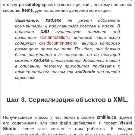
что внутри
catalog
хранится коллекция книг, поэтому появилось
свойство
Items
, для наполнения дочерней коллекции.
Замечание:
xsd.exe
не умеет добавлять
комментарии к получившимся классам и полям. В
описании
XSD
существует элемент под
названием
<
xs:annotation
>
,
который чаще всего
содержит
<
xs:documentation
>,
внутри которого
размещено описание поля. По идее, оно должно
быть размещено в /// описании, но на текущий
момент
xsd.exe
отказывается добавлять текст
в описание, поэтому приходится прибегать к
альтернативам, таким как
xsd2code
или онлайн
сервисам.
Шаг 3. Сериализация объектов в XML.
Получившиеся классы у нас лежат в файле
xmlfile.cs
. Далее
его содержимое или сам файл добавляем в проект
Visual
Studio
, после чего можно с ним работать. Я создам
демонстративный объекты книг, после чего сохраню в файл в