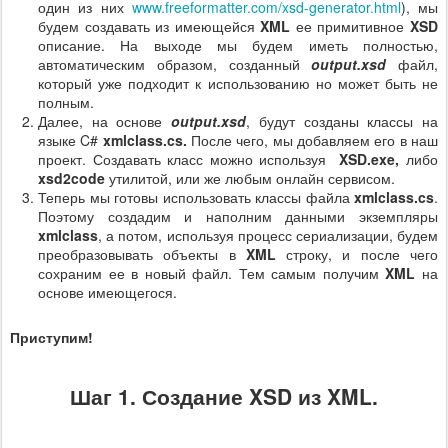
один из них
www.freeformatter.com/xsd-generator.html
), мы
будем создавать из имеющейся
XML
ее примитивное
XSD
описание. На выходе мы будем иметь полностью,
автоматическим образом, созданный
output.xsd
файл,
который уже подходит к использованию но может быть не
полным.
Далее, на основе
output.xsd
, будут созданы классы на
языке C#
xmlclass.cs.
После чего, мы добавляем его в наш
проект. Создавать класс можно используя
XSD.exe,
либо
xsd2code
утилитой, или же любым онлайн сервисом.
Теперь мы готовы использовать классы файла
xmlclass.cs
.
Поэтому создадим и наполним данными экземпляры
xmlclass
, а потом, используя процесс сериализации, будем
преобразовывать объекты в
XML
строку, и после чего
сохраним ее в новый файл. Тем самым получим
XML
на
основе имеющегося.
Приступим!
Шаг 1. Создание XSD из XML.