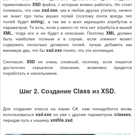
примитивного
XSD
файла, с которым можно работать. Но стоит
понимать, что сам
xsd.exe
, как и любая другая утилита, ничего
не знает про типы ваших полей (поэтому почти всегда тип
полей будет
string
), а так же о всех вариациях атрибутов и
параметров. То есть, если у какого-то тега нет атрибута в вашей
XML
, тогда его и не будет в описании. Поэтому
XML
должен
быть наиболее полным и в случае, если элемент может
содержать несколько дочерних полей, лучше добавить как
минимум два, что бы
xsd.exe
понял, что это коллекция.
Синтаксис
XSD
не очень сложный, поэтому, если пишется
достаточно серьезное описание, возможно придется
поработать и напильником.
Шаг 2. Создание Class из XSD.
Для создания класса на языке C#, нам понадобится вновь
использоваться
xsd.exe
но уже с другим параметром
/classes
,
передав путь к нашему
xmlfile.xsd
.