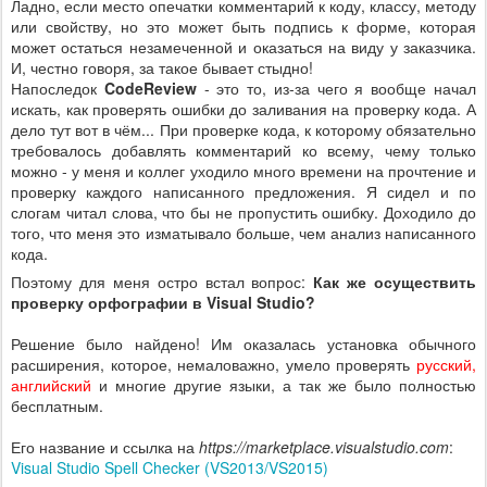
Ладно, если место опечатки комментарий к коду, классу, методу
или свойству, но это может быть подпись к форме, которая
может остаться незамеченной и оказаться на виду у заказчика.
И, честно говоря, за такое бывает стыдно!
Напоследок
CodeReview
- это то, из-за чего я вообще начал
искать, как проверять ошибки до заливания на проверку кода. А
дело тут вот в чём... При проверке кода, к которому обязательно
требовалось добавлять комментарий ко всему, чему только
можно - у меня и коллег уходило много времени на прочтение и
проверку каждого написанного предложения. Я сидел и по
слогам читал слова, что бы не пропустить ошибку. Доходило до
того, что меня это изматывало больше, чем анализ написанного
кода.
Поэтому для меня остро встал вопрос:
Как же осуществить
проверку орфографии в Visual Studio?
Решение было найдено! Им оказалась установка обычного
расширения, которое, немаловажно, умело проверять
русский,
английский
и многие другие языки, а так же было полностью
бесплатным.
Его название и ссылка на
https://marketplace.visualstudio.com
:
Visual Studio Spell Checker (VS2013/VS2015)