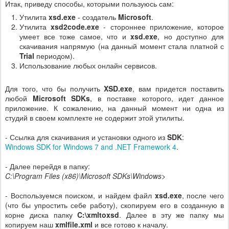
Итак, приведу способы, которыми пользуюсь сам:
Утилита
xsd.exe
- создатель
Microsoft
.
Утилита
xsd2code.exe
- стороннее приложение, которое
умеет все тоже самое, что и
xsd.exe
, но доступно для
скачивания напрямую (на данный момент стала платной с
Trial
периодом).
Использование любых онлайн сервисов.
Для того, что бы получить
XSD.exe
, вам придется поставить
любой
Microsoft SDKs
, в поставке которого, идет данное
приложение. К сожалению, на данный момент ни одна из
студий в своем комплекте не содержит этой утилиты.
- Ссылка для скачивания и установки одного из
SDK
:
Windows SDK for Windows 7 and .NET Framework 4
.
- Далее перейдя в папку:
C:\Program Files (x86)\Microsoft SDKs\Windows>
- Воспользуемся поиском, и найдем файл
xsd.exe
, после чего
(что бы упростить себе работу), скопируем его в созданную в
корне диска папку
C:\xmltoxsd
. Далее в эту же папку мы
копируем наш
xmlfile.xml
и все готово к началу.