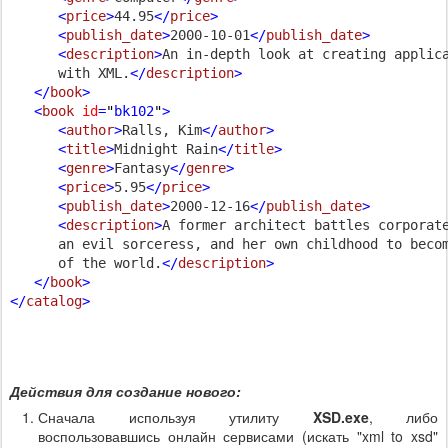
<
price
>
44.95
</
price
>
<
publish_date
>
2000-10-01
</
publish_date
>
<
description
>
An in-depth look at creating applica
      with XML.
</
description
>
</
book
>
<
book
id
=
"
bk102
"
>
<
author
>
Ralls, Kim
</
author
>
<
title
>
Midnight Rain
</
title
>
<
genre
>
Fantasy
</
genre
>
<
price
>
5.95
</
price
>
<
publish_date
>
2000-12-16
</
publish_date
>
<
description
>
A former architect battles corporate
      an evil sorceress, and her own childhood to becom
      of the world.
</
description
>
</
book
>
</
catalog
>
Действия для создание нового:
Сначала используя утилиту
XSD.exe
, либо
воспользовавшись онлайн сервисами (искать "xml to xsd"