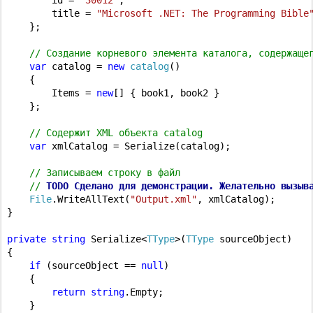
        title = 
"Microsoft .NET: The Programming Bible
    };

// Создание корневого элемента каталога, содержаще
var
 catalog = 
new
catalog
()

    {

        Items = 
new
[] { book1, book2 }

    };

// Содержит XML объекта catalog
var
 xmlCatalog = Serialize(catalog);

// Записываем строку в файл
// 
TODO Сделано для демонстрации. Желательно вызыв
File
.WriteAllText(
"Output.xml"
, xmlCatalog);

}

private
string
 Serialize<
TType
>(
TType
 sourceObject)

{

if
 (sourceObject == 
null
)

    {

return
string
.Empty;

    }
