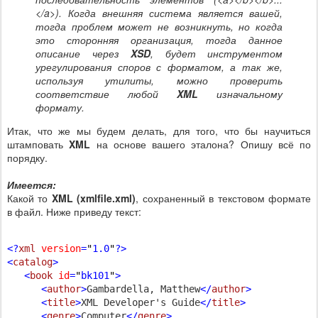
</a>). Когда внешняя система является вашей,
тогда проблем может не возникнуть, но когда
это сторонняя организация, тогда данное
описание через
XSD
, будет инструментом
урегулирования споров с форматом, а так же,
используя утилиты, можно проверить
соответствие любой
XML
изначальному
формату.
Итак, что же мы будем делать, для того, что бы научиться
штамповать
XML
на основе вашего эталона? Опишу всё по
порядку.
Имеется:
Какой то
XML (xmlfile.xml)
, сохраненный в текстовом формате
в файл. Ниже приведу текст:
<?
xml
version
=
"
1.0
"
?>
<
catalog
>
<
book
id
=
"
bk101
"
>
<
author
>
Gambardella, Matthew
</
author
>
<
title
>
XML Developer's Guide
</
title
>
<
genre
>
Computer
</
genre
>