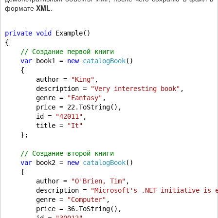
формате
XML
.
private
void
 Example()

{

// Создание первой книги
var
 book1 = 
new
catalogBook
()

    {

        author = 
"King"
,

        description = 
"Very interesting book"
,

        genre = 
"Fantasy"
,

        price = 22.ToString(),

        id = 
"42011"
,

        title = 
"It"
    };

// Создание второй книги
var
 book2 = 
new
catalogBook
()

    {

        author = 
"O'Brien, Tim"
,

        description = 
"Microsoft's .NET initiative is 
        genre = 
"Computer"
,

        price = 36.ToString(),

        id = 
"30012"
,
