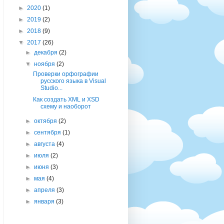
►
2020
(1)
►
2019
(2)
►
2018
(9)
▼
2017
(26)
►
декабря
(2)
▼
ноября
(2)
Проверки орфографии
русского языка в Visual
Studio...
Как создать XML и XSD
схему и наоборот
►
октября
(2)
►
сентября
(1)
►
августа
(4)
►
июля
(2)
►
июня
(3)
►
мая
(4)
►
апреля
(3)
►
января
(3)