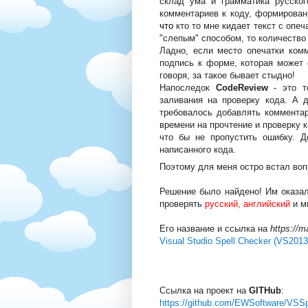
склад ума и грамматика русског
комментариев к коду, формировани
что
кто то мне кидает текст с опеч
"слепым" способом, то количество
Ладно, если место опечатки комм
подпись к форме, которая может о
говоря, за такое бывает стыдно!
Напоследок
CodeReview
- это то
заливания на проверку кода. А д
требовалось добавлять комментар
времени на прочтение и проверку 
что бы не пропустить ошибку. Д
написанного кода.
Поэтому для меня остро встал во
Решение было найдено! Им оказал
проверять
русский, английский
и м
Его название и ссылка на
https://m
Visual Studio Spell Checker (VS201
Ссылка на проект на
GITHub
:
https://github.com/EWSoftware/VSS