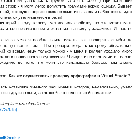
о языка им давалась с трудом. Это я о себе :) При написании
и строк - я могу легко допустить грамматическую ошибку. Бывает,
аткой, которую с первого раза не заметишь, а если набор текста идёт
 опечаток увеличивается в разы!
ентарий к коду, классу, методу или свойству, но это может быть
статься незамеченной и оказаться на виду у заказчика. И, честно
, из-за чего я вообще начал искать, как проверять ошибки до
ело тут вот в чём... При проверке кода, к которому обязательно
ий ко всему, чему только можно - у меня и коллег уходило много
каждого написанного предложения. Я сидел и по слогам читал слова,
оходило до того, что меня это изматывало больше, чем анализ
прос:
Как же осуществить проверку орфографии в Visual Studio?
ась установка обычного расширения, которое, немаловажно, умело
ногие другие языки, а так же было полностью бесплатным.
arketplace.visualstudio.com
:
3/VS2015)
pellChecker