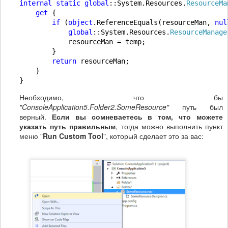
internal
static
global
::System.Resources.
ResourceMa
get
 {

if
 (
object
.ReferenceEquals(resourceMan, 
nul
global
::System.Resources.
ResourceManage
            resourceMan = temp;

        }

return
 resourceMan;

    }

Необходимо, что бы
"ConsoleApplication5.Folder2.SomeResource"
путь был
верный.
Если вы сомневаетесь в том, что можете
указать путь правильным
, тогда можно выполнить пункт
меню "
Run Custom Tool
", который сделает это за вас: