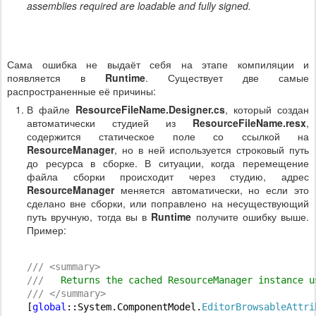
assemblies required are loadable and fully signed.
Сама ошибка не выдаёт себя на этапе компиляции и
появляется в
Runtime
. Существует две самые
распространенные её причины:
В файле
ResourceFileName.Designer.cs
, который создан
автоматически студией из
ResourceFileName.resx
,
содержится статическое поле со ссылкой на
ResourceManager
, но в ней используется строковый путь
до ресурса в сборке. В ситуации, когда перемещение
файла сборки происходит через студию, адрес
ResourceManager
меняется автоматически, но если это
сделано вне сборки, или поправлено на несуществующий
путь вручную, тогда вы в
Runtime
получите ошибку выше.
Пример:
///
<
summary
>
///
   Returns the cached ResourceManager instance u
///
</
summary
>
[
global
::System.ComponentModel.
EditorBrowsable
Attri