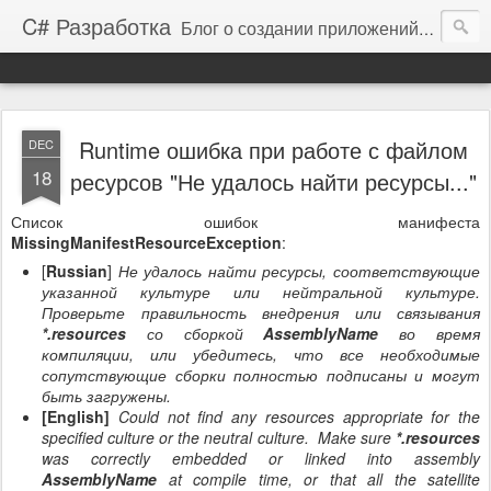
C# Разработка
Блог о создании приложений на платформе .NET Framework
Runtime ошибка при работе с файлом
DEC
18
ресурсов "Не удалось найти ресурсы..."
Список ошибок манифеста
MissingManifestResourceException
:
[
Russian
]
Не удалось найти ресурсы, соответствующие
указанной культуре или нейтральной культуре.
Проверьте правильность внедрения или связывания
*.resources
со сборкой
AssemblyName
во время
компиляции, или убедитесь, что все необходимые
сопутствующие сборки полностью подписаны и могут
быть загружены.
[English]
Could not find any resources appropriate for the
specified culture or the neutral culture. Make sure
*.resources
was correctly embedded or linked into assembly
AssemblyName
at compile time, or that all the satellite